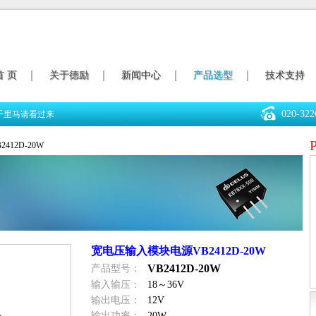
首 页
关于德励
新闻中心
产品选型
技术支持
020-322
千里马请看过来
2412D-20W
宽电压输入模块电源VB2412D-20W
VB2412D-20W
产品型号：
输入输压：
18～36V
输出电压：
12V
输出功率：
20W