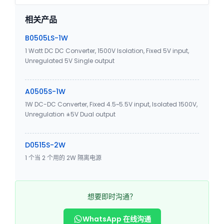
相关产品
B0505LS-1W
1 Watt DC DC Converter, 1500V Isolation, Fixed 5V input,
Unregulated 5V Single output
A0505S-1W
1W DC-DC Converter, Fixed 4.5~5.5V input, Isolated 1500V,
Unregulation ±5V Dual output
D0515S-2W
1 个当 2 个用的 2W 隔离电源
想要即时沟通？
WhatsApp 在线沟通