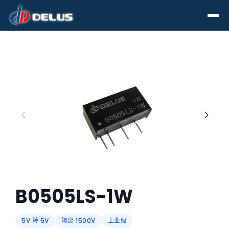
Search for any information
Search
B0505LS-1W
5V 转 5V
隔离 1500V
工业级