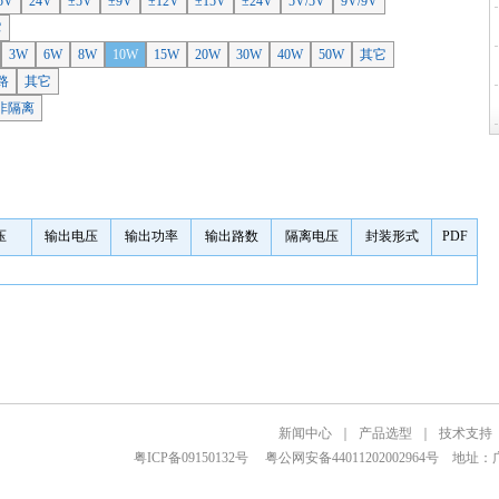
5V
24V
±5V
±9V
±12V
±15V
±24V
5V/5V
9V/9V
它
3W
6W
8W
10W
15W
20W
30W
40W
50W
其它
路
其它
非隔离
压
输出电压
输出功率
输出路数
隔离电压
封装形式
PDF
新闻中心
｜
产品选型
｜
技术支持
粤ICP备09150132号
粤公网安备44011202002964号
地址：广