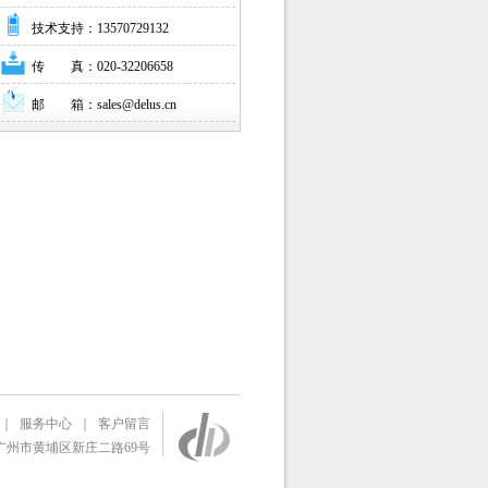
技术支持：13570729132
传 真：020-32206658
邮 箱：sales@delus.cn
｜
服务中心
｜
客户留言
州市黄埔区新庄二路69号