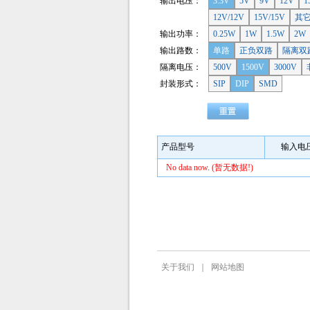
输出电压：
3.3V
5V
9V
12V
1
12V/12V
15V/15V
其
输出功率：
0.25W
1W
1.5W
2W
输出路数：
单路
正负双路
隔离双
隔离电压：
500V
1500V
3000V
封装形式：
SIP
DIP
SMD
产品型号
输入电
No data now. (暂无数据!)
关于我们
｜
网站地图