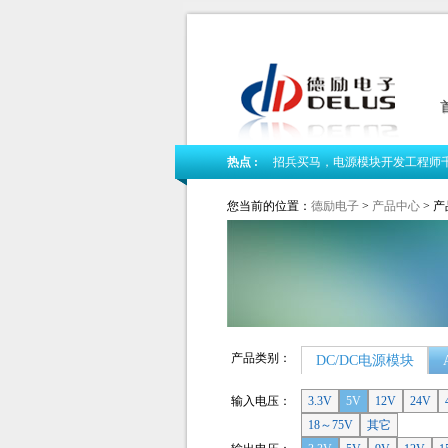
热点 :
招兵买马，电源模块开发工程师
我司新版网站隆重上线
您当前的位置：
德励电子
>
产品中心
> 
德励电子2018春节放假公告
产品类别：
DC/DC电源模块
输入电压：
3.3V
5V
12V
24V
18～75V
其它