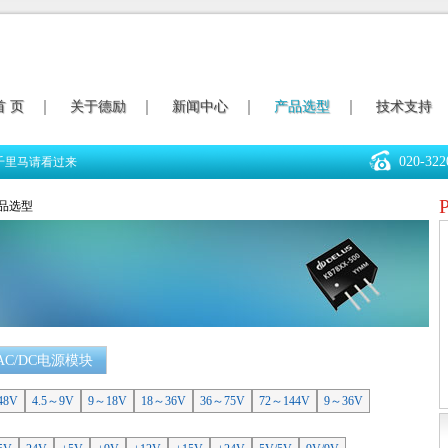
首 页
关于德励
新闻中心
产品选型
技术支持
020-322
千里马请看过来
产品选型
AC/DC电源模块
48V
4.5～9V
9～18V
18～36V
36～75V
72～144V
9～36V