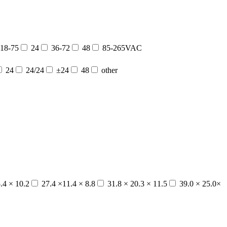
18-75
24
36-72
48
85-265VAC
24
24/24
±24
48
other
.4 × 10.2
27.4 ×11.4 × 8.8
31.8 × 20.3 × 11.5
39.0 × 25.0×