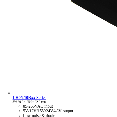
LH05-10Bxx
Series
5W 39.0 × 25.0× 22.0 mm
85-265VAC input
5V/12V/15V/24V/48V output
Low noise & ripple