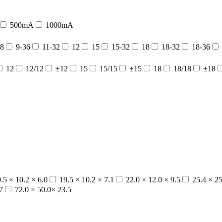
500mA
1000mA
8
9-36
11-32
12
15
15-32
18
18-32
18-36
12
12/12
±12
15
15/15
±15
18
18/18
±18
.5 × 10.2 × 6.0
19.5 × 10.2 × 7.1
22.0 × 12.0 × 9.5
25.4 × 25
7
72.0 × 50.0× 23.5