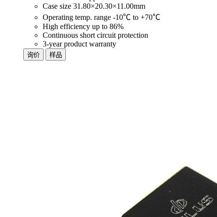
Case size 31.80×20.30×11.00mm
Operating temp. range -10℃ to +70℃
High efficiency up to 86%
Continuous short circuit protection
3-year product warranty
询价
样品