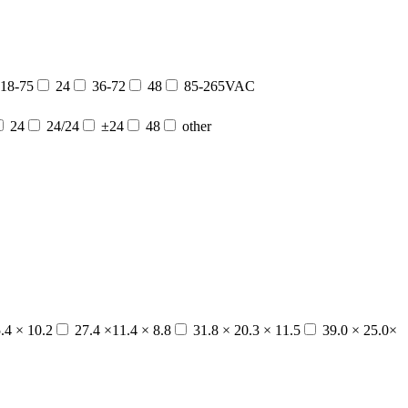
18-75
24
36-72
48
85-265VAC
24
24/24
±24
48
other
.4 × 10.2
27.4 ×11.4 × 8.8
31.8 × 20.3 × 11.5
39.0 × 25.0×