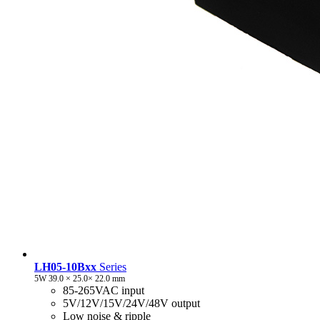
LH05-10Bxx
Series
5W 39.0 × 25.0× 22.0 mm
85-265VAC input
5V/12V/15V/24V/48V output
Low noise & ripple