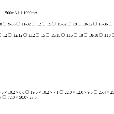
500mA
1000mA
8
9-36
11-32
12
15
15-32
18
18-32
18-36
12
12/12
±12
15
15/15
±15
18
18/18
±18
.5 × 10.2 × 6.0
19.5 × 10.2 × 7.1
22.0 × 12.0 × 9.5
25.4 × 25
7
72.0 × 50.0× 23.5