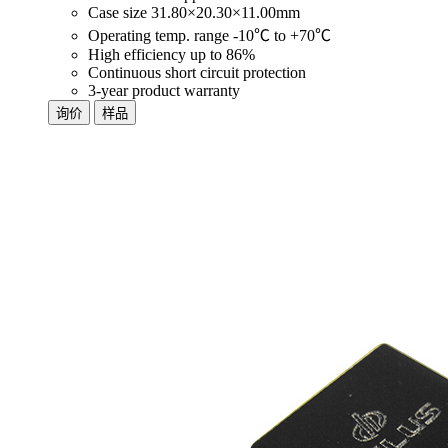
Case size 31.80×20.30×11.00mm
Operating temp. range -10℃ to +70℃
High efficiency up to 86%
Continuous short circuit protection
3-year product warranty
询价
样品