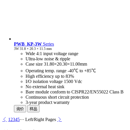
PWB_KP-3W
Series
3W 31.8 × 20.3 × 11.5 mm
Wide 4:1 input voltage range
Ultra-low noise & ripple
Case size 31.80×20.30×11.00mm
Operating temp. range -40℃ to +85℃
High efficiency up to 83%
I/O isolation voltage 1500 Vdc
No external heat sink
Bare module conform to CISPR22/EN55022 Class B
Continuous short circuit protection
3-year product warranty
询价
样品
1
2
3
4
5
···
Left/Right Pages