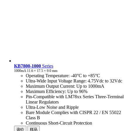
KB7800-1000
Series
1000mA 11.6 × 17.5 × 9.0 mm
Operating Temperature: -40°C to +85°C
Ultra-Wide Input Voltage Range: 4.75Vdc to 32Vdc
Maximum Output Current: Up to 1000mA
Maximum Efficiency: Up to 96%
Pin-Compatible with LM78xx Series Three-Terminal
Linear Regulators
Ultra-Low Noise and Ripple
Bare Module Complies with CISPR 22 / EN 55022
Class B
Continuous Short-Circuit Protection
询价
样品