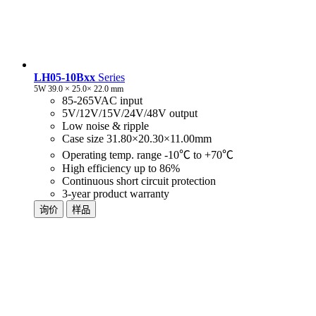
LH05-10Bxx
Series
5W 39.0 × 25.0× 22.0 mm
85-265VAC input
5V/12V/15V/24V/48V output
Low noise & ripple
Case size 31.80×20.30×11.00mm
Operating temp. range -10℃ to +70℃
High efficiency up to 86%
Continuous short circuit protection
3-year product warranty
询价
样品