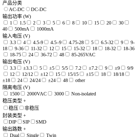
产品分类
AC-DC
DC-DC
输出功率 (W)
1
1.5
2
3
5
6
8
10
15
20
30
40
500mA
1000mA
输入电压 (V)
3.3
4
4.5-9
4.5–9
4.75-28
5
6.5-32
9
9-
18
9-36
11-32
12
15
15-32
18
18-32
18-36
18-75
24
36-72
48
85-265VAC
输出电压 (V)
3.3
±3.3
5
±5
5/5
7.2
±7.2
9
±9
9/9
12
12/12
±12
15
15/15
±15
18
18/18
±18
24
24/24
±24
48
other
隔离电压 (V)
1500
2000VAC
3000
Non-isolated
稳压类型
+
稳压
非稳压
封装类型
+
DIP
SIP
SMD
输出路数
+
Dual
Single
Twin