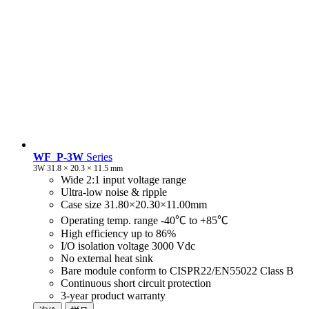
WF_P-3W
Series
3W 31.8 × 20.3 × 11.5 mm
Wide 2:1 input voltage range
Ultra-low noise & ripple
Case size 31.80×20.30×11.00mm
Operating temp. range -40℃ to +85℃
High efficiency up to 86%
I/O isolation voltage 3000 Vdc
No external heat sink
Bare module conform to CISPR22/EN55022 Class B
Continuous short circuit protection
3-year product warranty