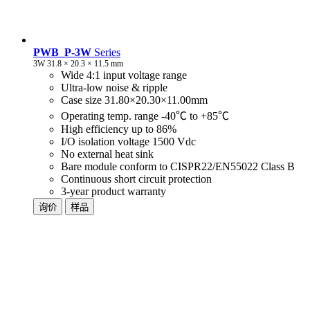
PWB_P-3W
Series
3W 31.8 × 20.3 × 11.5 mm
Wide 4:1 input voltage range
Ultra-low noise & ripple
Case size 31.80×20.30×11.00mm
Operating temp. range -40℃ to +85℃
High efficiency up to 86%
I/O isolation voltage 1500 Vdc
No external heat sink
Bare module conform to CISPR22/EN55022 Class B
Continuous short circuit protection
3-year product warranty
询价
样品