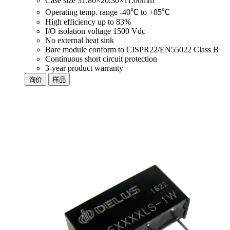
Case size 31.80×20.30×11.00mm
Operating temp. range -40℃ to +85℃
High efficiency up to 83%
I/O isolation voltage 1500 Vdc
No external heat sink
Bare module conform to CISPR22/EN55022 Class B
Continuous short circuit protection
3-year product warranty
询价
样品