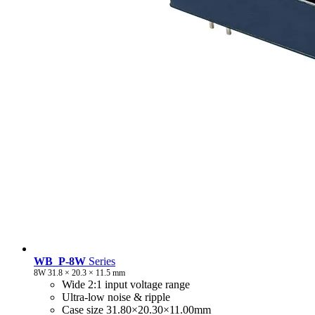
WB_P-8W
Series
8W 31.8 × 20.3 × 11.5 mm
Wide 2:1 input voltage range
Ultra-low noise & ripple
Case size 31.80×20.30×11.00mm