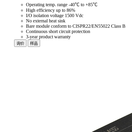
Operating temp. range -40℃ to +85℃
High efficiency up to 86%
I/O isolation voltage 1500 Vdc
No external heat sink
Bare module conform to CISPR22/EN55022 Class B
Continuous short circuit protection
3-year product warranty
询价
样品