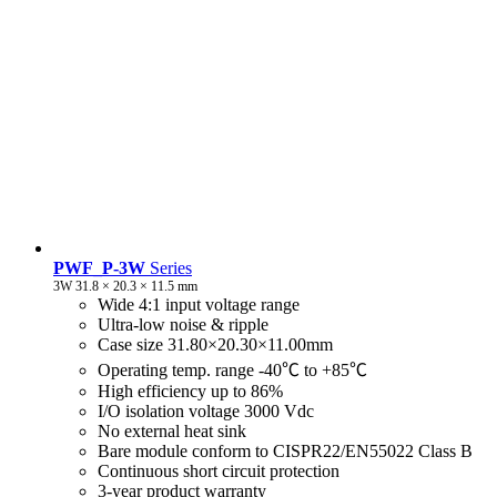
PWF_P-3W
Series
3W 31.8 × 20.3 × 11.5 mm
Wide 4:1 input voltage range
Ultra-low noise & ripple
Case size 31.80×20.30×11.00mm
Operating temp. range -40℃ to +85℃
High efficiency up to 86%
I/O isolation voltage 3000 Vdc
No external heat sink
Bare module conform to CISPR22/EN55022 Class B
Continuous short circuit protection
3-year product warranty