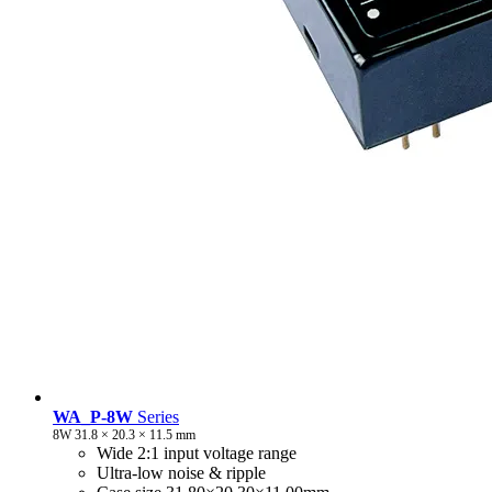
WA_P-8W
Series
8W 31.8 × 20.3 × 11.5 mm
Wide 2:1 input voltage range
Ultra-low noise & ripple