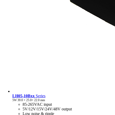
LH05-10Bxx
Series
5W 39.0 × 25.0× 22.0 mm
85-265VAC input
5V/12V/15V/24V/48V output
Low noise & ripple