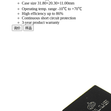
Case size 31.80×20.30×11.00mm
Operating temp. range -10℃ to +70℃
High efficiency up to 86%
Continuous short circuit protection
3-year product warranty
询价
样品