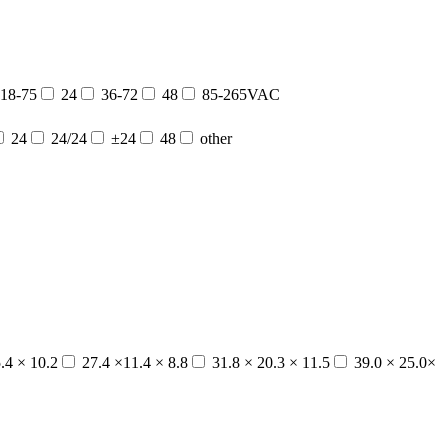
18-75
24
36-72
48
85-265VAC
24
24/24
±24
48
other
.4 × 10.2
27.4 ×11.4 × 8.8
31.8 × 20.3 × 11.5
39.0 × 25.0×