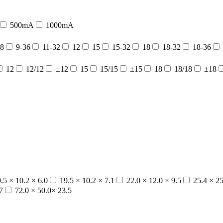
500mA
1000mA
8
9-36
11-32
12
15
15-32
18
18-32
18-36
12
12/12
±12
15
15/15
±15
18
18/18
±18
.5 × 10.2 × 6.0
19.5 × 10.2 × 7.1
22.0 × 12.0 × 9.5
25.4 × 25
7
72.0 × 50.0× 23.5