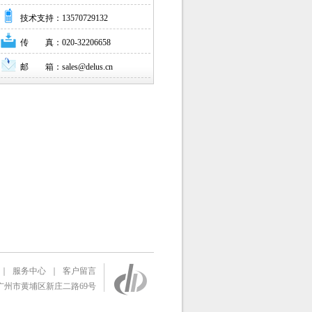
技术支持：13570729132
传 真：020-32206658
邮 箱：sales@delus.cn
｜
服务中心
｜
客户留言
州市黄埔区新庄二路69号