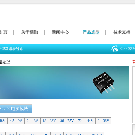
首 页
关于德励
新闻中心
产品选型
技术支持
020-322
千里马请看过来
产品选型
AC/DC电源模块
48V
4.5～9V
9～18V
18～36V
36～75V
72～144V
9～36V