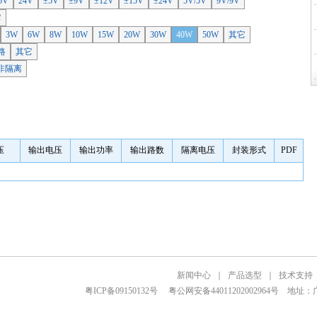
5V
24V
±5V
±9V
±12V
±15V
±24V
5V/5V
9V/9V
它
3W
6W
8W
10W
15W
20W
30W
40W
50W
其它
路
其它
非隔离
压
输出电压
输出功率
输出路数
隔离电压
封装形式
PDF
新闻中心
｜
产品选型
｜
技术支持
粤ICP备09150132号
粤公网安备44011202002964号
地址：广