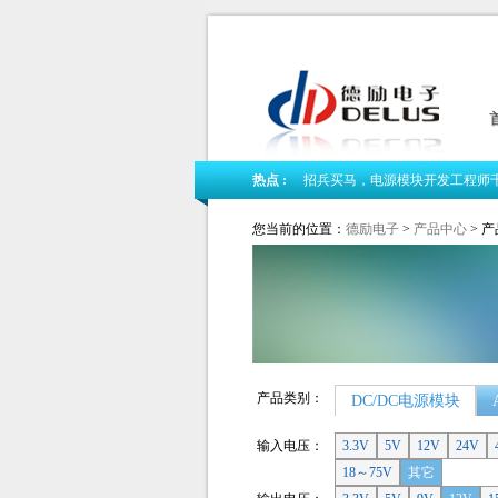
热点 :
招兵买马，电源模块开发工程师
我司新版网站隆重上线
您当前的位置：
德励电子
>
产品中心
> 
德励电子2018春节放假公告
产品类别：
DC/DC电源模块
输入电压：
3.3V
5V
12V
24V
18～75V
其它