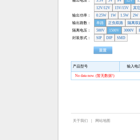
输出电压：
3.3V
5V
9V
12V
1
12V/12V
15V/15V
其
输出功率：
0.25W
1W
1.5W
2W
输出路数：
单路
正负双路
隔离双
隔离电压：
500V
1500V
3000V
封装形式：
SIP
DIP
SMD
产品型号
输入电
No data now. (暂无数据!)
关于我们
｜
网站地图