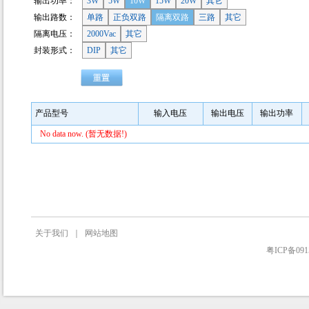
输出功率：
3W
5W
10W
15W
20W
其它
输出路数：
单路
正负双路
隔离双路
三路
其它
隔离电压：
2000Vac
其它
封装形式：
DIP
其它
产品型号
输入电压
输出电压
输出功率
No data now. (暂无数据!)
关于我们
｜
网站地图
粤ICP备091