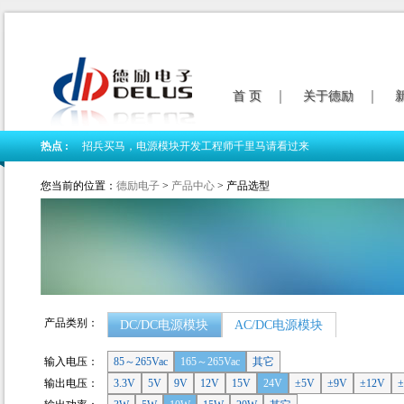
首 页
关于德励
热点 :
招兵买马，电源模块开发工程师千里马请看过来
我司新版网站隆重上线
您当前的位置：
德励电子
>
产品中心
> 产品选型
德励电子2018春节放假公告
产品类别：
DC/DC电源模块
AC/DC电源模块
输入电压：
85～265Vac
165～265Vac
其它
输出电压：
3.3V
5V
9V
12V
15V
24V
±5V
±9V
±12V
±